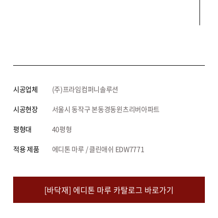
시공업체
(주)프라임컴퍼니솔루션
시공현장
서울시 동작구 본동경동윈츠리버아파트
평형대
40평형
적용 제품
에디톤 마루 / 클린애쉬 EDW7771
[바닥재] 에디톤 마루 카탈로그 바로가기