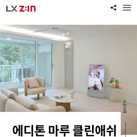
공유
메뉴
열기
시공사례
에디톤 마루 클린애쉬