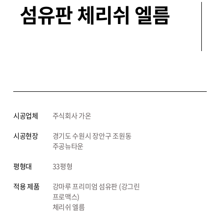
섬유판 체리쉬 엘름
시공업체
주식회사 가온
시공현장
경기도 수원시 장안구 조원동
주공뉴타운
평형대
33평형
적용 제품
강마루 프리미엄 섬유판 (강그린
프로맥스)
체리쉬 엘름